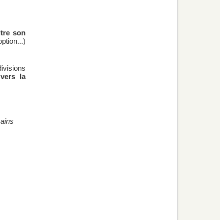
tre son
tion...)
ivisions
vers la
mains