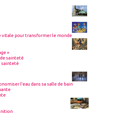
le vitale pour transformer le monde
age »
 sainteté
omiser l'eau dans sa salle de bain
nte
nition