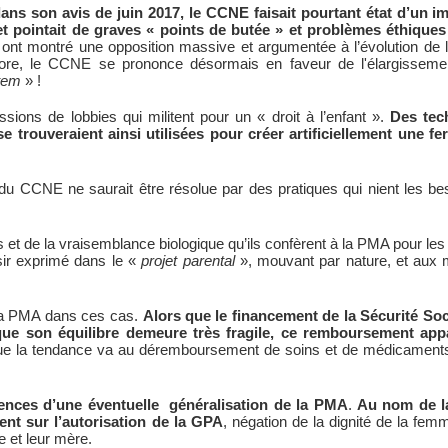
ans son avis de juin 2017, le CCNE faisait pourtant état d’un i
 pointait de graves « points de butée » et problèmes éthiques
 ont montré une opposition massive et argumentée à l’évolution de la
re, le CCNE se prononce désormais en faveur de l'élargisseme
tem
» !
ons de lobbies qui militent pour un « droit à l’enfant ».
Des tec
trouveraient ainsi utilisées pour créer artificiellement une fert
 du CCNE ne saurait être résolue par des pratiques qui nient les be
rels et de la vraisemblance biologique qu’ils confèrent à la PMA pour le
sir exprimé dans le «
projet parental
», mouvant par nature, et aux m
r la PMA dans ces cas.
Alors que le financement de la Sécurité Soci
que son équilibre demeure très fragile, ce remboursement appa
 que la tendance va au déremboursement de soins et de médicaments
nces d’une éventuelle généralisation de la PMA
.
Au nom de 
ment sur l’autorisation de la GPA
, négation de la dignité de la fem
e et leur mère.