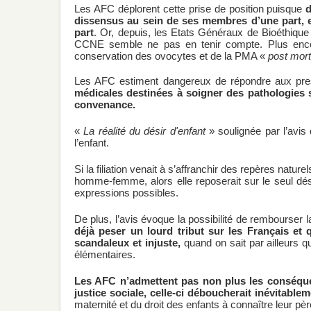
Les AFC déplorent cette prise de position puisque
d
dissensus au sein de ses membres d’une part, et
part
. Or, depuis, les Etats Généraux de Bioéthique
CCNE semble ne pas en tenir compte. Plus enco
conservation des ovocytes et de la PMA «
post mor
Les AFC estiment dangereux de répondre aux pressi
médicales destinées à soigner des pathologies se 
convenance.
«
La réalité du désir d'enfant
» soulignée par l’avis
l’enfant.
Si la filiation venait à s’affranchir des repères natu
homme-femme, alors elle reposerait sur le seul dé
expressions possibles.
De plus, l’avis évoque la possibilité de rembourse
déjà peser un lourd tribut sur les Français et 
scandaleux et injuste,
quand on sait par ailleurs
élémentaires.
Les AFC n’admettent pas non plus les conséque
justice sociale, celle-ci déboucherait inévitable
maternité et du droit des enfants à connaître leur pèr