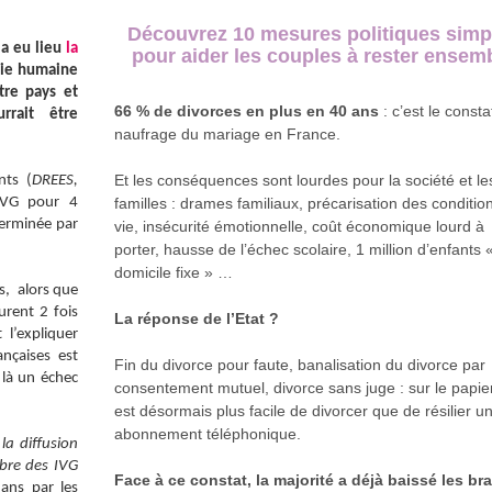
Découvrez 10 mesures politiques simp
 a eu lieu
la
pour aider les couples à rester ensem
vie humaine
tre pays et
66 % de divorces en plus en 40 ans
: c’est le consta
rrait être
naufrage du mariage en France.
Et les conséquences sont lourdes pour la société et le
nts (
DREES,
 IVG pour 4
familles : drames familiaux, précarisation des conditio
terminée par
vie, insécurité émotionnelle, coût économique lourd à
porter, hausse de l’échec scolaire, 1 million d’enfants 
domicile fixe » …
ns, alors que
urent 2 fois
La réponse de l’Etat ?
l’expliquer
nçaises est
Fin du divorce pour faute, banalisation du divorce par
 là un échec
consentement mutuel, divorce sans juge : sur le papier,
est désormais plus facile de divorcer que de résilier u
abonnement téléphonique.
la diffusion
mbre des IVG
Face à ce constat, la majorité a déjà baissé les br
 ans par les