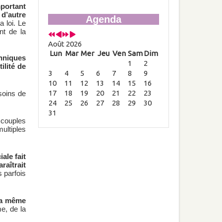
mportant
 d’autre
Agenda
 loi. Le
nt de la
Août 2026
Lun
Mar
Mer
Jeu
Ven
Sam
Dim
hniques
1
2
ilité de
3
4
5
6
7
8
9
10
11
12
13
14
15
16
17
18
19
20
21
22
23
soins de
24
25
26
27
28
29
30
31
s couples
ultiples
ale fait
raîtrait
 parfois
la même
me, de la