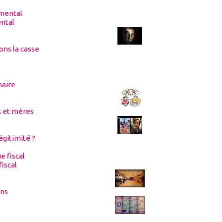
ntal
tons la casse
maire
s et mères
légitimité ?
iscal
ans