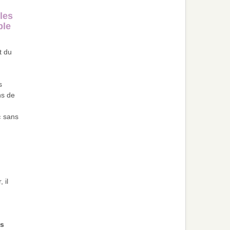
les
ble
t du
s
ns de
« sans
 il
n
as