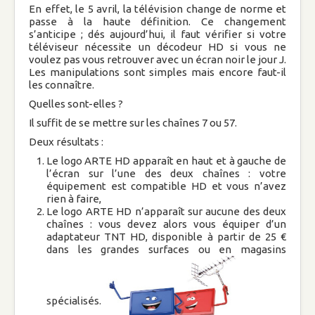
En effet, le 5 avril, la télévision change de norme et
passe à la haute définition. Ce changement
s’anticipe ; dés aujourd’hui, il faut vérifier si votre
Nos bulletins
téléviseur nécessite un décodeur HD si vous ne
voulez pas vous retrouver avec un écran noir le jour J.
Les manipulations sont simples mais encore faut-il
Nous contacter
les connaître.
Propositions aux familles
Services
Quelles sont-elles ?
Il suffit de se mettre sur les chaînes 7 ou 57.
Bourse aux vêtements
Deux résultats :
Le logo ARTE HD apparaît en haut et à gauche de
l’écran sur l’une des deux chaînes : votre
Baby-sitting
équipement est compatible HD et vous n’avez
rien à faire,
Le logo ARTE HD n’apparaît sur aucune des deux
Chantiers éducation
chaînes : vous devez alors vous équiper d’un
adaptateur TNT HD, disponible à partir de 25 €
dans les grandes surfaces ou en magasins
Service aux consommateurs
Activités
spécialisés.
Rallye des familles