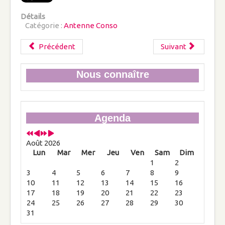
Education
Un cadre pédagogique pour l'école
Détails
primaire
Catégorie :
Antenne Conso
Précédent
Suivant
Éducation : donner confiance aux pères et
mères
Nous connaître
KTO : Les parents et l'autorité : quelle
légitimité ?
Economie
Agenda
Familles : Encore un coup de matraque
fiscal
Août 2026
Lun
Mar
Mer
Jeu
Ven
Sam
Dim
1
2
La garantie légale passe de 6 mois à 2 ans
3
4
5
6
7
8
9
10
11
12
13
14
15
16
Les familles au bord du burn-out fiscal
17
18
19
20
21
22
23
Actualités
24
25
26
27
28
29
30
31