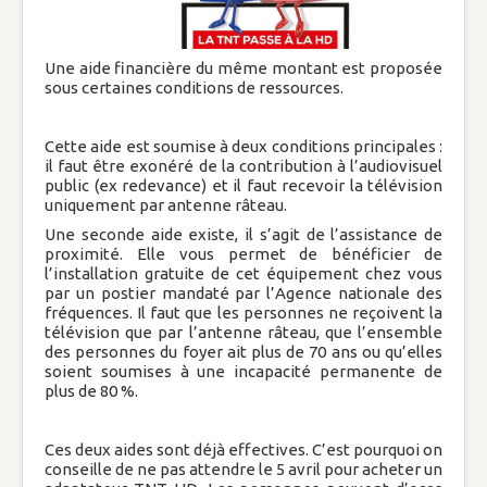
Marches
Une aide financière du même montant est proposée
sous certaines conditions de ressources.
Conférences et Expositions
Vie de famille
Vie spirituelle
Cette aide est soumise à deux conditions principales :
il faut être exonéré de la contribution à l’audiovisuel
public (ex redevance) et il faut recevoir la télévision
Rentrée spirituelle
uniquement par antenne râteau.
Une seconde aide existe, il s’agit de l’assistance de
La famille : Eglise domestique et cellule
proximité. Elle vous permet de bénéficier de
vitale pour transformer le monde
l’installation gratuite de cet équipement chez vous
par un postier mandaté par l’Agence nationale des
fréquences. Il faut que les personnes ne reçoivent la
A la St Michel.. « Tout le monde déménage
télévision que par l’antenne râteau, que l’ensemble
»
des personnes du foyer ait plus de 70 ans ou qu’elles
soient soumises à une incapacité permanente de
plus de 80 %.
La famille chemin de miséricorde et de
sainteté
Vie pratique
Ces deux aides sont déjà effectives. C’est pourquoi on
conseille de ne pas attendre le 5 avril pour acheter un