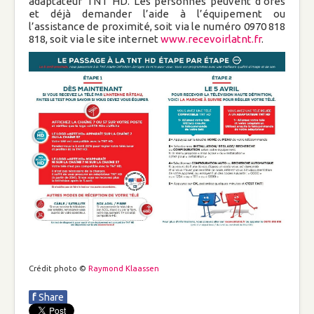
adaptateur TNT HD. Les personnes peuvent d’ores
Conseils pour mieux consommer et
et déjà demander l’aide à l’équipement ou
économiser l'eau dans sa salle de bain
l’assistance de proximité, soit via le numéro 0970 818
818, soit via le site internet
www.recevoirlatnt.fr
.
Protester contre une publicité choquante
Passage à la télévision TNT Haute
Définition
Arnaque aux téléphones
Communiqués de presse
Société
PMA: le CCNE au mépris du réel
L’avortement reste un drame
fondamental
Le divorce n'est pas une fatalité : Arrêtons
Crédit photo ©
Raymond Klaassen
la casse
f
Share
LE FLÉAU DE LA PORNOGRAPHIE !