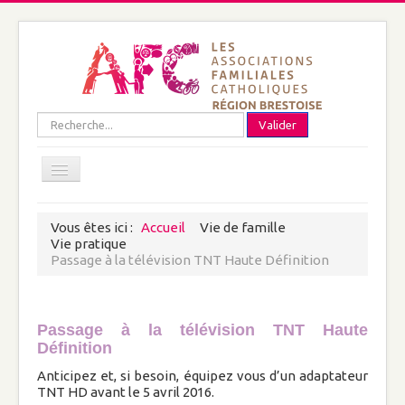
précédente
précédent
suivante
suivant
Rechercher
Valider
Open menu
Vous êtes ici :
Accueil
Vie de famille
Plan du site
Vie pratique
Mentions légales
Passage à la télévision TNT Haute Définition
Nous connaître
A propos de nous
Passage à la télévision TNT Haute
Qui sommes-nous ?
Définition
Anticipez et, si besoin, équipez vous d’un adaptateur
Adhérer à l'AFC de la Région Brestoise
TNT HD avant le 5 avril 2016.
Documents et coordonnées