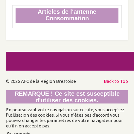
Articles de l'antenne
Pour le mariage et la famille, dans toute
Consommation
l’Europe, les AFC soutiennent l’Initiative
Citoyenne Européenne (ECI) Mum, Dad &
Kids !
Evénements
Comptes rendus des événements passés
Compte rendu de la conférence sur les
Chrétiens d'Orient
Compte rendu de la conférence de M. Cyril
© 2026 AFC de la Région Brestoise
Back to Top
Brun
Evénements à venir
REMARQUE ! Ce site est susceptible
Liste des prochains événements
d'utiliser des cookies.
En poursuivant votre navigation sur ce site, vous acceptez
l’utilisation des cookies. Si vous n'êtes pas d'accord vous
pouvez changer les paramètres de votre navigateur pour
qu'il n'en accepte pas.
J'ai compris