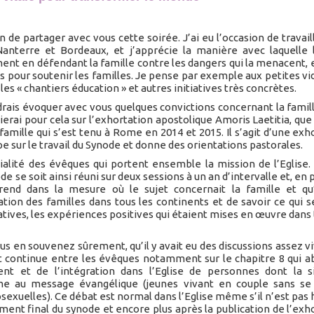
 de partager avec vous cette soirée. J’ai eu l’occasion de travail
anterre et Bordeaux, et j’apprécie la manière avec laquelle 
ent en défendant la famille contre les dangers qui la menacent, et
es pour soutenir les familles. Je pense par exemple aux petites vi
es « chantiers éducation » et autres initiatives très concrètes.
drais évoquer avec vous quelques convictions concernant la famill
rai pour cela sur l’exhortation apostolique Amoris Laetitia, que
 famille qui s’est tenu à Rome en 2014 et 2015. Il s’agit d’une exh
pe sur le travail du Synode et donne des orientations pastorales.
ialité des évêques qui portent ensemble la mission de l’Eglise. 
de se soit ainsi réuni sur deux sessions à un an d’intervalle et, en 
rend dans la mesure où le sujet concernait la famille et qu’
tion des familles dans tous les continents et de savoir ce qui se
tiatives, les expériences positives qui étaient mises en œuvre dans 
ous en souvenez sûrement, qu’il y avait eu des discussions assez vi
at continue entre les évêques notamment sur le chapitre 8 qui a
t et de l’intégration dans l’Eglise de personnes dont la si
e au message évangélique (jeunes vivant en couple sans se 
xuelles). Ce débat est normal dans l’Eglise même s’il n’est pas
ument final du synode et encore plus après la publication de l’exh