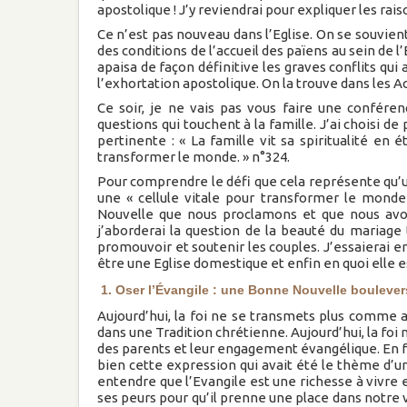
apostolique ! J’y reviendrai pour expliquer les rai
Ce n’est pas nouveau dans l’Eglise. On se souvient 
des conditions de l’accueil des païens au sein de l
apaisa de façon définitive les graves conflits qui
l’exhortation apostolique. On la trouve dans les A
Ce soir, je ne vais pas vous faire une conféren
questions qui touchent à la famille. J’ai choisi de
pertinente : « La famille vit sa spiritualité e
transformer le monde. » n°324.
Pour comprendre le défi que cela représente qu’u
une « cellule vitale pour transformer le mond
Nouvelle que nous proclamons et que nous avo
j’aborderai la question de la beauté du mariage
promouvoir et soutenir les couples. J’essaierai e
être une Eglise domestique et enfin en quoi elle e
1. Oser l’Évangile : une Bonne Nouvelle bouleve
Aujourd’hui, la foi ne se transmets plus comme 
dans une Tradition chrétienne. Aujourd’hui, la foi
des parents et leur engagement évangélique. En fam
bien cette expression qui avait été le thème d’u
entendre que l’Evangile est une richesse à vivre 
ses peurs pour qu’il prenne une place dans notre 