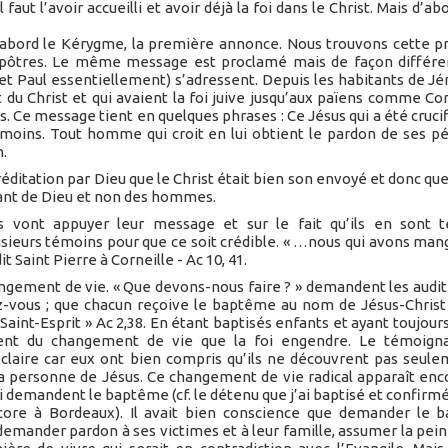
faut l’avoir accueilli et avoir déjà la foi dans le Christ. Mais d’ab
 d’abord le Kérygme, la première annonce. Nous trouvons cette 
 Apôtres. Le même message est proclamé mais de façon différe
 et Paul essentiellement) s’adressent. Depuis les habitants de J
 du Christ et qui avaient la foi juive jusqu’aux païens comme Cor
Ce message tient en quelques phrases : Ce Jésus qui a été crucif
moins. Tout homme qui croit en lui obtient le pardon de ses p
n.
éditation par Dieu que le Christ était bien son envoyé et donc que
enant de Dieu et non des hommes.
es vont appuyer leur message et sur le fait qu’ils en sont t
usieurs témoins pour que ce soit crédible. « …nous qui avons man
t Saint Pierre à Corneille - Ac 10, 41.
ngement de vie. « Que devons-nous faire ? » demandent les audit
z-vous ; que chacun reçoive le baptême au nom de Jésus-Christ
Saint-Esprit » Ac 2,38. En étant baptisés enfants et ayant toujour
ent du changement de vie que la foi engendre. Le témoign
aire car eux ont bien compris qu’ils ne découvrent pas seule
la personne de Jésus. Ce changement de vie radical apparaît enc
demandent le baptême (cf. le détenu que j’ai baptisé et confirmé
ncore à Bordeaux). Il avait bien conscience que demander le 
demander pardon à ses victimes et à leur famille, assumer la pein