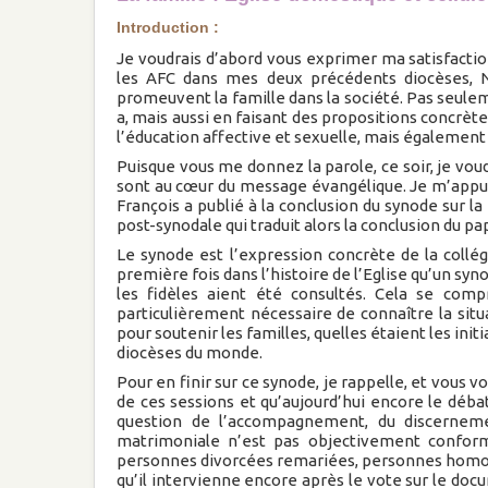
Introduction :
Je voudrais d’abord vous exprimer ma satisfaction
les AFC dans mes deux précédents diocèses, N
promeuvent la famille dans la société. Pas seulem
a, mais aussi en faisant des propositions concrèt
l’éducation affective et sexuelle, mais également l
Puisque vous me donnez la parole, ce soir, je vou
sont au cœur du message évangélique. Je m’appuie
François a publié à la conclusion du synode sur la
post-synodale qui traduit alors la conclusion du pa
Le synode est l’expression concrète de la collég
première fois dans l’histoire de l’Eglise qu’un syno
les fidèles aient été consultés. Cela se comp
particulièrement nécessaire de connaître la situa
pour soutenir les familles, quelles étaient les ini
diocèses du monde.
Pour en finir sur ce synode, je rappelle, et vous v
de ces sessions et qu’aujourd’hui encore le déb
question de l’accompagnement, du discernemen
matrimoniale n’est pas objectivement conform
personnes divorcées remariées, personnes homose
qu’il intervienne encore après le vote sur le doc