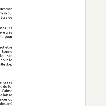
question
mmun qui
cêtre de
utes les
uve très
ale pour
eut être
la Bonne
e. Puis
 pour le
lle doit
 ancrées
e de foi
. J’aime
e laisse
ences ou
 destiné