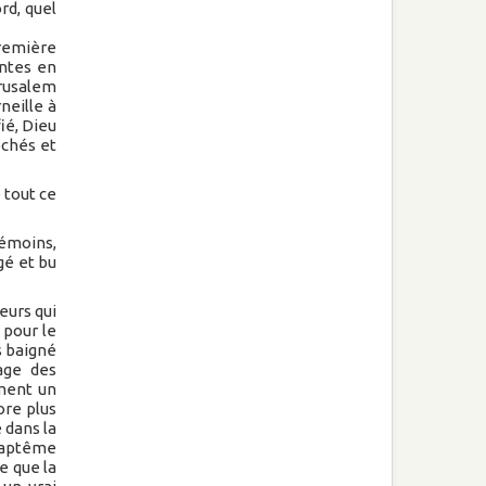
ord, quel
première
ntes en
érusalem
neille à
ié, Dieu
échés et
 tout ce
émoins,
gé et bu
eurs qui
 pour le
s baigné
age des
ment un
ore plus
 dans la
baptême
e que la