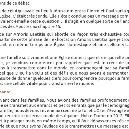
sons de ce débat.
de celui qui avait eu lieu à Jérusalem entre Pierre et Paul sur la 
’Eglise. C’était très tendu. Elle s’était conclue pas un message co
 avaient émaillé cette question… Il s’agit en quelque sorte de l’an
ctes des Apôtres au chapitre 15.
ce sur Amoris Laetitia qui aborde de façon très exhaustive to
 partir de cette phrase de l’exhortation Amoris Laetitia que je tro
n étant en même temps une Église domestique et une cellule vit
ne famille soit vraiment une Eglise domestique et en quoi elle p
e », je voudrais commencer par rappeler quel est le cœur de 
ns à transmettre dans le monde en commençant par sa famill
 tel que Dieu l’a voulu et des défis que nous avons à surmonter
nsuite de donner quelques clefs pour comprendre pourquoi la fami
st une cellule vitale pour transformer le monde.
rsante
avant dans les familles. Nous avions des familles profondément
 ne se transmet aux enfants et petits enfants que par le témoignag
ille, nous devons revenir au cœur de la foi et « Oser l’Evangile »
ne rencontre internationale des équipes Notre Dame en 2012. Ell
et à partager mais, en même temps, qu’il faut dépasser ses rétic
vie et que nous ayons l’audace de le transmettre ! Ce message est