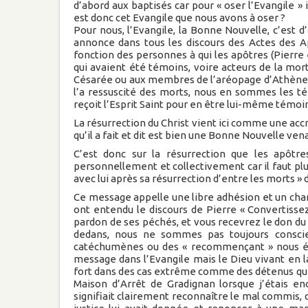
d’abord aux baptisés car pour « oser l’Evangile » il 
est donc cet Evangile que nous avons à oser ?
Pour nous, l’Evangile, la Bonne Nouvelle, c’est
annonce dans tous les discours des Actes des
fonction des personnes à qui les apôtres (Pierre
qui avaient été témoins, voire acteurs de la mort
Césarée ou aux membres de l’aréopage d’Athènes. 
l’a ressuscité des morts, nous en sommes les té
reçoit l’Esprit Saint pour en être lui-même témoi
La résurrection du Christ vient ici comme une accr
qu’il a fait et dit est bien une Bonne Nouvelle v
C’est donc sur la résurrection que les apôtr
personnellement et collectivement car il faut pl
avec lui après sa résurrection d’entre les morts » di
Ce message appelle une libre adhésion et un cha
ont entendu le discours de Pierre « Convertisse
pardon de ses péchés, et vous recevrez le don du 
dedans, nous ne sommes pas toujours consci
catéchumènes ou des « recommençant » nous écl
message dans l’Evangile mais le Dieu vivant en 
fort dans des cas extrême comme des détenus qui 
Maison d’Arrêt de Gradignan lorsque j’étais e
signifiait clairement reconnaître le mal commis, 