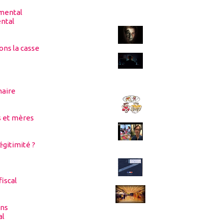
ntal
tons la casse
maire
s et mères
légitimité ?
iscal
ans