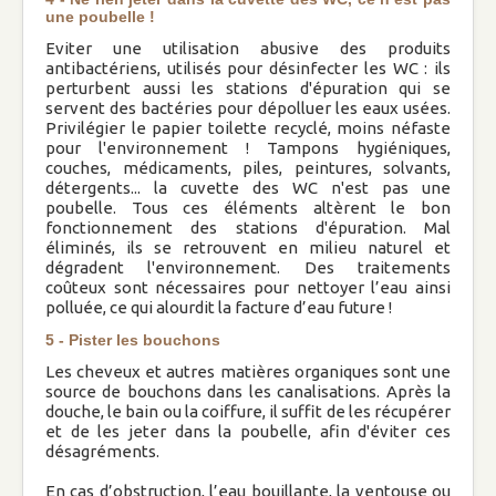
une poubelle !
Marches
Eviter une utilisation abusive des produits
antibactériens, utilisés pour désinfecter les WC : ils
Conférences et Expositions
perturbent aussi les stations d'épuration qui se
Vie de famille
servent des bactéries pour dépolluer les eaux usées.
Vie spirituelle
Privilégier le papier toilette recyclé, moins néfaste
pour l'environnement ! Tampons hygiéniques,
couches, médicaments, piles, peintures, solvants,
Rentrée spirituelle
détergents... la cuvette des WC n'est pas une
poubelle. Tous ces éléments altèrent le bon
fonctionnement des stations d'épuration. Mal
La famille : Eglise domestique et cellule
éliminés, ils se retrouvent en milieu naturel et
vitale pour transformer le monde
dégradent l'environnement. Des traitements
coûteux sont nécessaires pour nettoyer l’eau ainsi
polluée, ce qui alourdit la facture d’eau future !
A la St Michel.. « Tout le monde déménage
»
5 - Pister les bouchons
Les cheveux et autres matières organiques sont une
source de bouchons dans les canalisations. Après la
La famille chemin de miséricorde et de
douche, le bain ou la coiffure, il suffit de les récupérer
sainteté
et de les jeter dans la poubelle, afin d'éviter ces
Vie pratique
désagréments.
En cas d’obstruction, l’eau bouillante, la ventouse ou
Conseils pour mieux consommer et