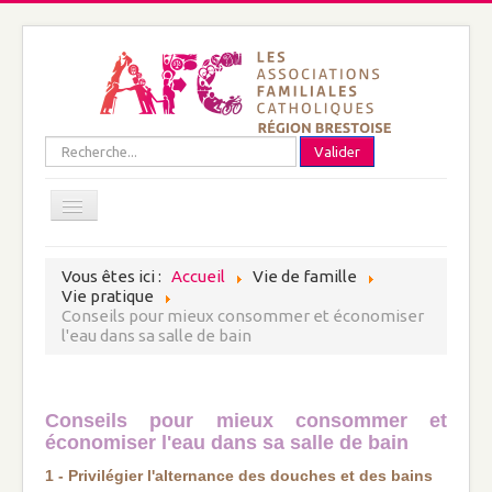
précédente
précédent
suivante
suivant
Rechercher
Valider
Open menu
Vous êtes ici :
Accueil
Vie de famille
Plan du site
Vie pratique
Mentions légales
Conseils pour mieux consommer et économiser
Nous connaître
l'eau dans sa salle de bain
A propos de nous
Qui sommes-nous ?
Conseils pour mieux consommer et
économiser l'eau dans sa salle de bain
Adhérer à l'AFC de la Région Brestoise
1 - Privilégier l'alternance des douches et des bains
Documents et coordonnées