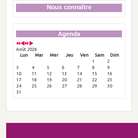
Nous connaître
Pour le mariage et la famille, dans toute
l’Europe, les AFC soutiennent l’Initiative
Citoyenne Européenne (ECI) Mum, Dad &
Kids !
Agenda
Evénements
Comptes rendus des événements passés
Août 2026
Lun
Mar
Mer
Jeu
Ven
Sam
Dim
Compte rendu de la conférence sur les
1
2
Chrétiens d'Orient
3
4
5
6
7
8
9
10
11
12
13
14
15
16
Compte rendu de la conférence de M. Cyril
17
18
19
20
21
22
23
Brun
24
25
26
27
28
29
30
Evénements à venir
31
Liste des prochains événements