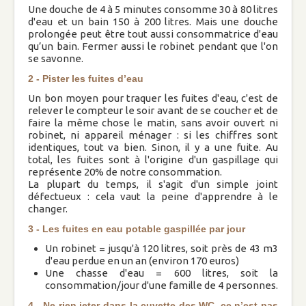
Une douche de 4 à 5 minutes consomme 30 à 80 litres
d'eau et un bain 150 à 200 litres. Mais une douche
prolongée peut être tout aussi consommatrice d'eau
Nos bulletins
qu’un bain. Fermer aussi le robinet pendant que l'on
se savonne.
Nous contacter
2 - Pister les fuites d’eau
Propositions aux familles
Services
Un bon moyen pour traquer les fuites d'eau, c'est de
relever le compteur le soir avant de se coucher et de
faire la même chose le matin, sans avoir ouvert ni
Bourse aux vêtements
robinet, ni appareil ménager : si les chiffres sont
identiques, tout va bien. Sinon, il y a une fuite. Au
total, les fuites sont à l'origine d'un gaspillage qui
Baby-sitting
représente 20% de notre consommation.
La plupart du temps, il s'agit d'un simple joint
Chantiers éducation
défectueux : cela vaut la peine d'apprendre à le
changer.
3 - Les fuites en eau potable gaspillée par jour
Service aux consommateurs
Activités
Un robinet = jusqu'à 120 litres, soit près de 43 m3
d'eau perdue en un an (environ 170 euros)
Une chasse d'eau = 600 litres, soit la
Rallye des familles
consommation/jour d'une famille de 4 personnes.
4 - Ne rien jeter dans la cuvette des WC, ce n’est pas