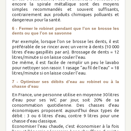
encore la spirale métallique sont des moyens
économiser l'eau dans sa salle de bain
simples recommandés et souvent suffisants,
contrairement aux produits chimiques polluants et
dangereux pour la santé.
Protester contre une publicité choquante
6 - Fermer le robinet pendant que l’on se brosse les
dents ou que l’on se savonne
Passage à la télévision TNT Haute
Par exemple, lorsque l'on se brosse les dents, il est
Définition
préférable de se rincer avec un verre à dents (10 000
litres d'eau gaspillés par an). Brossage de dents = 12
litres/minute si on laisse couler l'eau.
Arnaque aux téléphones
De même, il est facile de remplir un peu le lavabo
Communiqués de presse
pour nettoyer son rasoir. 1 rasage “au fil de l'eau” = 18
Société
litres/minute si on laisse couler l’eau.
PMA: le CCNE au mépris du réel
7 - Optimiser ses débits d’eau au robinet ou à la
chasse d’eau
L’avortement reste un drame
fondamental
En France, une personne utilise en moyenne 30 litres
d'eau pour ses WC par jour, soit 20% de sa
consommation quotidienne. Des chasses d'eau
Le divorce n'est pas une fatalité : Arrêtons
économiques proposent aujourd'hui deux types de
la casse
débit : 3 ou 6 litres d'eau, contre 9 litres pour une
chasse d'eau classique.
LE FLÉAU DE LA PORNOGRAPHIE !
Economiser l'eau chaude, c'est économiser à la fois
Education