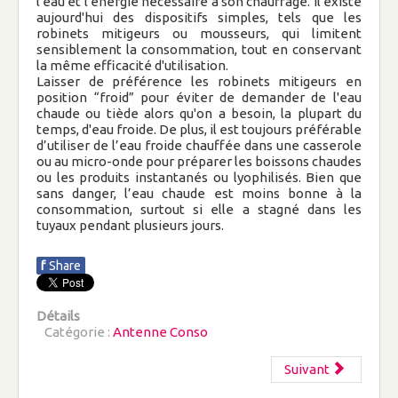
l'eau et l'énergie nécessaire à son chauffage. Il existe
Un cadre pédagogique pour l'école
aujourd'hui des dispositifs simples, tels que les
primaire
robinets mitigeurs ou mousseurs, qui limitent
sensiblement la consommation, tout en conservant
la même efficacité d'utilisation.
Éducation : donner confiance aux pères et
Laisser de préférence les robinets mitigeurs en
mères
position “froid” pour éviter de demander de l'eau
chaude ou tiède alors qu'on a besoin, la plupart du
temps, d'eau froide. De plus, il est toujours préférable
KTO : Les parents et l'autorité : quelle
d’utiliser de l’eau froide chauffée dans une casserole
légitimité ?
ou au micro-onde pour préparer les boissons chaudes
Economie
ou les produits instantanés ou lyophilisés. Bien que
sans danger, l’eau chaude est moins bonne à la
consommation, surtout si elle a stagné dans les
Familles : Encore un coup de matraque
tuyaux pendant plusieurs jours.
fiscal
f
Share
La garantie légale passe de 6 mois à 2 ans
Détails
Catégorie :
Antenne Conso
Les familles au bord du burn-out fiscal
Actualités
Suivant