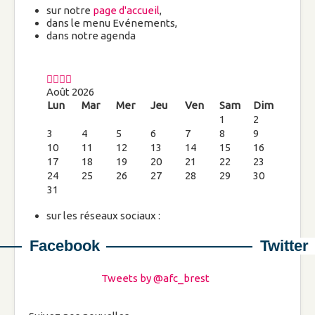
sur notre
page d'accueil
,
dans le menu Evénements,
Nos bulletins
dans notre agenda
Nous contacter
Propositions aux familles
Août 2026
Services
Lun
Mar
Mer
Jeu
Ven
Sam
Dim
1
2
3
4
5
6
7
8
9
Bourse aux vêtements
10
11
12
13
14
15
16
17
Baby-sitting
18
19
20
21
22
23
24
25
26
27
28
29
30
31
Chantiers éducation
sur les réseaux sociaux :
Service aux consommateurs
Facebook
Twitter
Activités
Tweets by @afc_brest
Rallye des familles
Marches