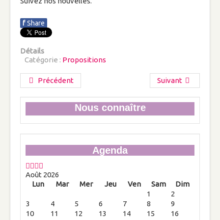
Suivez nos nouvelles.
Conférences et Expositions
f
Share
Vie de famille
Vie spirituelle
Détails
Rentrée spirituelle
Catégorie :
Propositions
La famille : Eglise domestique et cellule
Précédent
Suivant
vitale pour transformer le monde
Nous connaître
A la St Michel.. « Tout le monde déménage
»
La famille chemin de miséricorde et de
Agenda
sainteté
Vie pratique
Août 2026
Lun
Mar
Mer
Jeu
Ven
Sam
Dim
Conseils pour mieux consommer et
1
2
économiser l'eau dans sa salle de bain
3
4
5
6
7
8
9
10
11
12
13
14
15
16