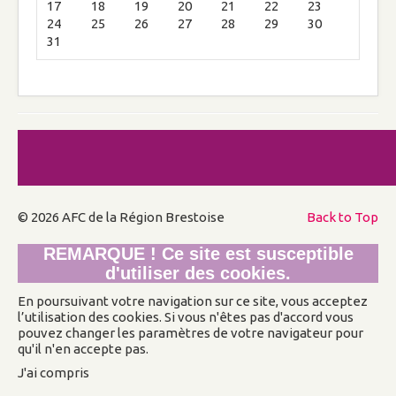
17
18
19
20
21
22
23
Protester contre une publicité choquante
24
25
26
27
28
29
30
31
Passage à la télévision TNT Haute
Définition
Arnaque aux téléphones
Communiqués de presse
Société
PMA: le CCNE au mépris du réel
L’avortement reste un drame
© 2026 AFC de la Région Brestoise
Back to Top
fondamental
REMARQUE ! Ce site est susceptible
Le divorce n'est pas une fatalité : Arrêtons
d'utiliser des cookies.
la casse
En poursuivant votre navigation sur ce site, vous acceptez
l’utilisation des cookies. Si vous n'êtes pas d'accord vous
LE FLÉAU DE LA PORNOGRAPHIE !
pouvez changer les paramètres de votre navigateur pour
Education
qu'il n'en accepte pas.
Un cadre pédagogique pour l'école
primaire
J'ai compris