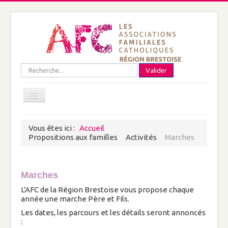
précédente
précédent
précédente
suivante
précédent
suivant
suivante
suivant
Rechercher
Valider
Open menu
Vous êtes ici :
Accueil
Plan du site
Propositions aux familles
Activités
Marches
Mentions légales
Nous connaître
A propos de nous
Marches
Qui sommes-nous ?
L'AFC de la Région Brestoise vous propose chaque
année une marche Père et Fils.
Les dates, les parcours et les détails seront annoncés
Adhérer à l'AFC de la Région Brestoise
:
Documents et coordonnées